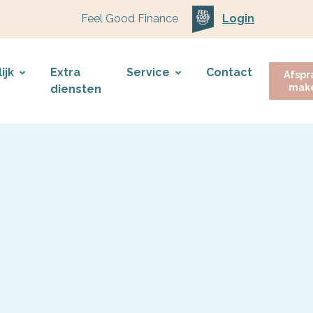
Feel Good Finance
Login
ijk
Extra
Service
Contact
Afspr
mak
diensten